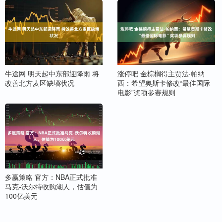
牛途网 明天起中东部迎降雨 将
涨停吧 金棕榈得主贾法·帕纳
改善北方麦区缺墒状况
西：希望奥斯卡修改“最佳国际
电影”奖项参赛规则
多赢策略 官方：NBA正式批准
马克-沃尔特收购湖人，估值为
100亿美元