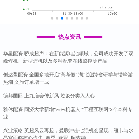
热点资讯
华星配资 骄成超声：在新能源电池领域，公司成功开发了双
峰焊机、新型焊机以及多种配套在线监控等产品
创达盈配资 全国多地开启“高考假” 湖北迎跨省研学与错峰游
热潮 文旅订单增一成
德邦国际 上九庙会传新风 垃圾分类入人心
雅休配资 同济大学新增“未来机器人”“工程互联网”2个本科专
业
兴业策略 英超风云再起，曼联冲击七强机会显现，纽卡与水
晶宫面临核心流失_赛季_欧冠_阿森纳