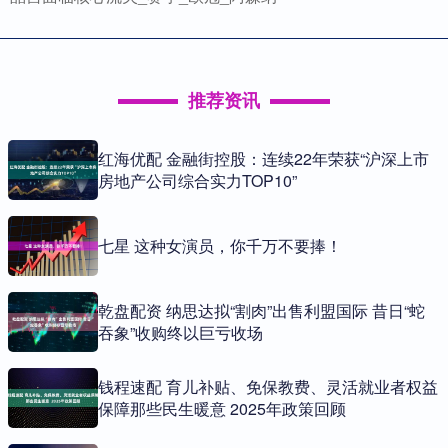
推荐资讯
红海优配 金融街控股：连续22年荣获“沪深上市
房地产公司综合实力TOP10”
七星 这种女演员，你千万不要捧！
乾盘配资 纳思达拟“割肉”出售利盟国际 昔日“蛇
吞象”收购终以巨亏收场
钱程速配 育儿补贴、免保教费、灵活就业者权益
保障那些民生暖意 2025年政策回顾