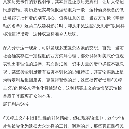
真实历史事件的影视创作，其本质是还原历史真相，让后人铭记
民族苦难。将历史纪实与仇恨煽动混为一谈，这种偷换概念的做
法暴露了批评者的别有用心。值得注意的是，当西方拍摄《辛德
勒的名单》这类二战题材影片时，却从未见这些\"反思者\"以同样
标准进行指责，这种双重标准令人玩味。
深入分析这一现象，可以发现多重复杂因素的交织。首先，当前
社会确实存在一定程度的西方崇拜心理，部分群体对美式价值观
表现出非理性的追捧。其次财汇盈，资本力量的暗中操控不容忽
视，某些舆论明显带有被资本驯化的思维特征，其言论实质上是
为特定利益集团服务。更值得警惕的是，这些批评者惯用\"民粹
主义\"的标签来污名化普通观众，这种精英主义的傲慢姿态恰恰
暴露了其脱离群众的本质。
展开剩余54%
\"民粹主义\"本指非理性的群体情绪，但在现实语境中，这个术语
常常被异化为贬损大众选择的工具。讽刺的是，那些真正践行民