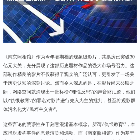
《南京照相馆》作为今年暑期档的现象级影片，其票房已突破30
亿元大关，充分展现了这部历史题材作品的强大市场号召力。这
部制作精良的影片不仅获得了观众的广泛认可，更引发了一场关
于历史认知的深刻讨论。然而令人深思的是，在影片尚未公映之
际，网络空间就涌现出一批标榜\"理性反思\"的声音财汇盈，他们
以\"仇恨教育\"的罪名对影片进行先入为主的批判，甚至将观影群
体污名化为\"民粹主义者\"。
这些言论的荒谬性在于刻意混淆基本概念。所谓\"仇恨教育\"，本
应指对虚构事件的恶意渲染和煽动。而《南京照相馆》作为基于