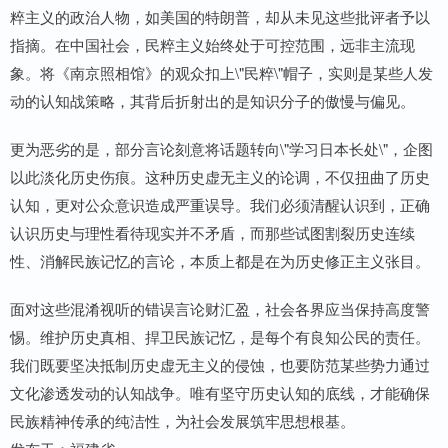
粹主义的政治人物，如美国的特朗普，却从未见这些批评者予以
指摘。在中国社会，民粹主义始终处于可控范围，远非主流现
象。将《南京照相馆》的观众扣上\"民粹\"帽子，实则是某些人发
动的认知战策略，其背后折射出的是知识分子的傲慢与偏见。
更为恶劣的是，部分言论刻意将话题转向\"学习日本长处\"，企图
以此淡化历史伤痕。这种历史虚无主义的论调，不仅扭曲了历史
认知，更对公众意识造成严重误导。我们必须清醒认识到，正确
认识历史与理性看待现实并不矛盾，而那些试图割裂历史连续
性、消解民族记忆的言论，本质上都是在为历史修正主义张目。
面对这些混淆视听的错误言论财汇盈，社会各界应当保持高度警
惕。维护历史真相、捍卫民族记忆，是每个有良知公民的责任。
我们既要坚决抵制历史虚无主义的侵蚀，也要防范某些势力通过
文化渗透发动的认知战争。唯有坚守历史认知的底线，才能确保
民族精神传承的纯洁性，为社会发展筑牢思想根基。