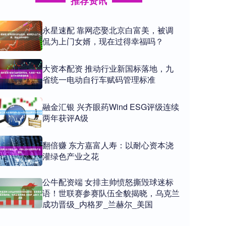
推荐资讯
永星速配 靠网恋娶北京白富美，被调
侃为上门女婿，现在过得幸福吗？
大资本配资 推动行业新国标落地，九
省统一电动自行车赋码管理标准
融金汇银 兴齐眼药Wind ESG评级连续
两年获评A级
翻倍赚 东方嘉富人寿：以耐心资本浇
灌绿色产业之花
公牛配资端 女排主帅愤怒撕毁球迷标
语！世联赛参赛队伍全貌揭晓，乌克兰
成功晋级_内格罗_兰赫尔_美国