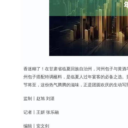
深证成指
14311.01
8
1.02%
200.89
1.
香迷糊了！在甘肃省临夏回族自治州，河州包子与黄酒
州包子搭配特调蘸料，是临夏人过年宴客的必备之选。
节将至，这份热气腾腾的滋味，正是团圆欢庆的生动写
监制丨赵旭 刘湛
记者丨王妍 张乐融
编辑丨安文剑