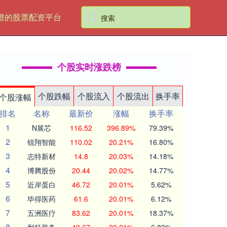
谱的股票配资平台
个股实时涨跌榜
个股跌幅
个股流入
个股流出
换手率
个股涨幅
排名
名称
最新价
涨幅
换手率
1
N展芯
116.52
396.89%
79.39%
2
锐翔智能
110.02
20.21%
16.80%
3
志特新材
14.8
20.03%
14.18%
4
博腾股份
20.44
20.02%
14.77%
5
近岸蛋白
46.72
20.01%
5.62%
6
毕得医药
61.6
20.01%
6.12%
7
五洲医疗
83.62
20.01%
18.37%
8