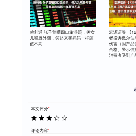
荣利通 张子萱晒四口旅游照，俩女
宏源证券 【1
儿嘴唇外翻，笑起来和妈妈一样颜
者投诉敷尔佳
值不高
伤害（因产品
合格、警示信
消费者受到产
本文评分
*
评论内容
*