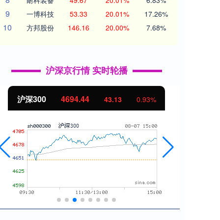
耐科装备
49.67
20.01%
6.83%
9
一博科技
53.33
20.01%
17.26%
10
方邦股份
146.16
20.00%
7.68%
沪深京行情 实时轮播
北证50
1134.24
创业
11.37
1.01%