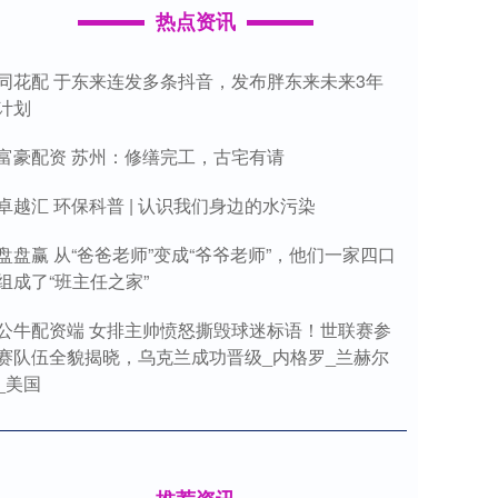
热点资讯
同花配 于东来连发多条抖音，发布胖东来未来3年
计划
富豪配资 苏州：修缮完工，古宅有请
卓越汇 环保科普 | 认识我们身边的水污染
盘盘赢 从“爸爸老师”变成“爷爷老师”，他们一家四口
组成了“班主任之家”
公牛配资端 女排主帅愤怒撕毁球迷标语！世联赛参
赛队伍全貌揭晓，乌克兰成功晋级_内格罗_兰赫尔
_美国