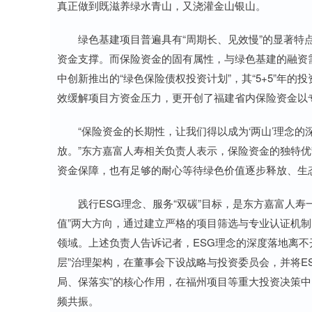
真正做到既滋养绿水青山，又浇灌金山银山。
绿色基建项目普遍具有“周期长、见效慢”的显著特点
资金支撑。而保险资金的固有属性，与绿色基建的融资
中创新推出的“绿色保险债权投资计划”，其“5+5”年
效缓解项目方资金压力，更开创了福建省内保险资金以
“保险资金的长期性，让我们得以成为‘两山’理念的
放。”东方嘉富人寿相关负责人表示，保险资金的独特
资金保障，也有足够的耐心等待绿色价值逐步释放、生态
践行ESG理念、服务“双碳”目标，是东方嘉富人寿一
值”两大方向，通过建立严格的项目筛选与专业认证机
领域。上述负责人告诉记者，ESG理念的深度落地离不
层”治理架构，在董事会下设战略与投资委员会，并将E
局、保落实”的核心作用，在福州项目等重大投资决策
频共振。