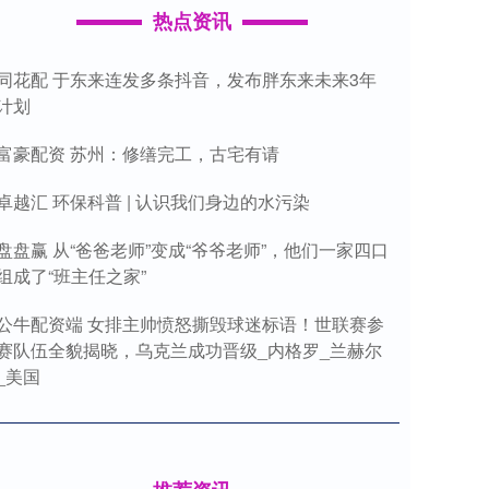
热点资讯
同花配 于东来连发多条抖音，发布胖东来未来3年
计划
富豪配资 苏州：修缮完工，古宅有请
卓越汇 环保科普 | 认识我们身边的水污染
盘盘赢 从“爸爸老师”变成“爷爷老师”，他们一家四口
组成了“班主任之家”
公牛配资端 女排主帅愤怒撕毁球迷标语！世联赛参
赛队伍全貌揭晓，乌克兰成功晋级_内格罗_兰赫尔
_美国