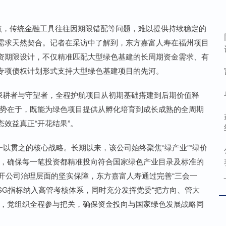
，传统金融工具往往因期限错配等问题，难以提供持续稳定的
需求天然契合。记者在采访中了解到，东方嘉富人寿在福州项目
的投资期限设计，不仅精准匹配大型绿色基建的长周期资金需求、有
专项债权计划形式支持大型绿色基建项目的先河。
深耕者与守望者，全程护航项目从初期基础搭建到后期价值释
优势在于，既能为绿色项目提供从孵化培育到成长成熟的全周期
效益真正“开花结果”。
以贯之的核心战略。长期以来，该公司始终聚焦“绿产业”“绿价
制，确保每一笔投资都精准投向符合国家绿色产业目录及标准的
开公司治理层面的坚实保障，东方嘉富人寿通过完善“三会一
SG指标纳入高管考核体系，同时充分发挥党委“把方向、管大
中，党组织全程参与把关，确保资金投向与国家绿色发展战略同