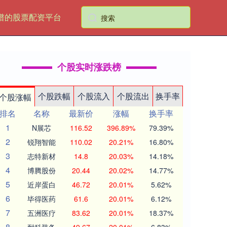
谱的股票配资平台
个股实时涨跌榜
个股跌幅
个股流入
个股流出
换手率
个股涨幅
排名
名称
最新价
涨幅
换手率
1
N展芯
116.52
396.89%
79.39%
2
锐翔智能
110.02
20.21%
16.80%
3
志特新材
14.8
20.03%
14.18%
4
博腾股份
20.44
20.02%
14.77%
5
近岸蛋白
46.72
20.01%
5.62%
6
毕得医药
61.6
20.01%
6.12%
7
五洲医疗
83.62
20.01%
18.37%
8