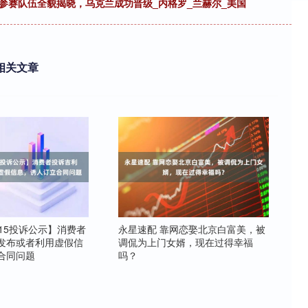
参赛队伍全貌揭晓，乌克兰成功晋级_内格罗_兰赫尔_美国
相关文章
2315投诉公示】消费者
永星速配 靠网恋娶北京白富美，被
发布或者利用虚假信
调侃为上门女婿，现在过得幸福
合同问题
吗？