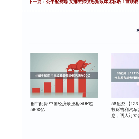
下一篇：
公牛配资端 女排主帅愤怒撕毁球迷标语！世联赛
创牛配资 中国经济最强县GDP超
58配资 【1
5600亿
投诉吉利汽车
息，诱人订立