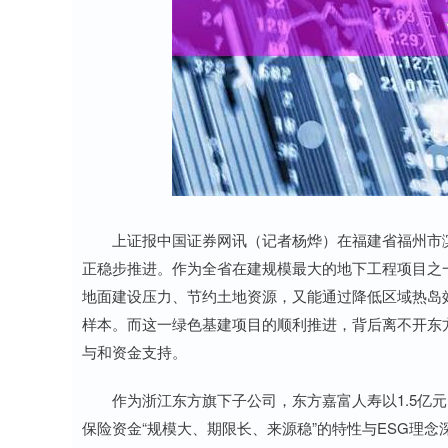
深证成指
14311.01
8
1.02%
200.89
1.
上证报中国证券网讯（记者杨烨）在福建省福州市滨海
正稳步推进。作为全省在建规模最大的地下工程项目之
地面建设压力、节约土地资源，又能通过降低区域热岛效
样本。而这一绿色基建项目的顺利推进，背后离不开东方
与和资金支持。
作为浙江东方旗下子公司，东方嘉富人寿以1.5亿元
保险资金“规模大、期限长、来源稳”的特性与ESG理