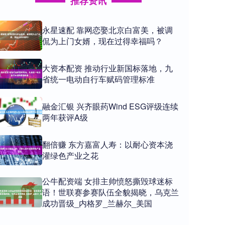
推荐资讯
永星速配 靠网恋娶北京白富美，被调
侃为上门女婿，现在过得幸福吗？
大资本配资 推动行业新国标落地，九
省统一电动自行车赋码管理标准
融金汇银 兴齐眼药Wind ESG评级连续
两年获评A级
翻倍赚 东方嘉富人寿：以耐心资本浇
灌绿色产业之花
公牛配资端 女排主帅愤怒撕毁球迷标
语！世联赛参赛队伍全貌揭晓，乌克兰
成功晋级_内格罗_兰赫尔_美国