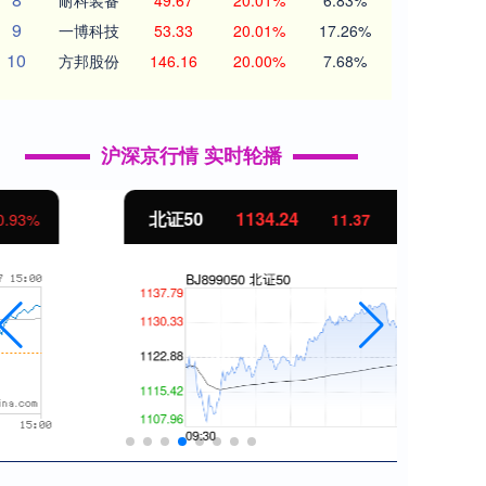
耐科装备
49.67
20.01%
6.83%
9
一博科技
53.33
20.01%
17.26%
10
方邦股份
146.16
20.00%
7.68%
沪深京行情 实时轮播
北证50
1134.24
创业
11.37
1.01%