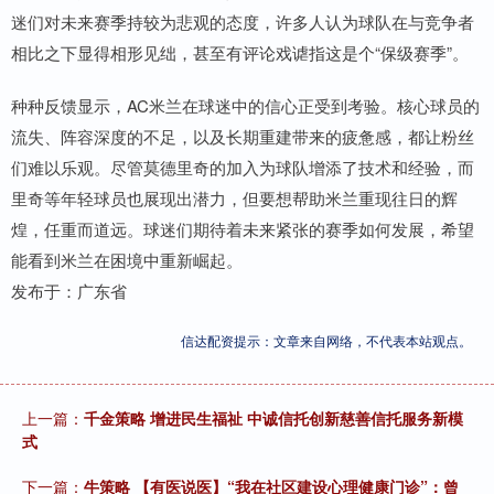
迷们对未来赛季持较为悲观的态度，许多人认为球队在与竞争者
相比之下显得相形见绌，甚至有评论戏谑指这是个“保级赛季”。
种种反馈显示，AC米兰在球迷中的信心正受到考验。核心球员的
流失、阵容深度的不足，以及长期重建带来的疲惫感，都让粉丝
们难以乐观。尽管莫德里奇的加入为球队增添了技术和经验，而
里奇等年轻球员也展现出潜力，但要想帮助米兰重现往日的辉
煌，任重而道远。球迷们期待着未来紧张的赛季如何发展，希望
能看到米兰在困境中重新崛起。
发布于：广东省
信达配资提示：文章来自网络，不代表本站观点。
上一篇：
千金策略 增进民生福祉 中诚信托创新慈善信托服务新模
式
下一篇：
牛策略 【有医说医】“我在社区建设心理健康门诊”：曾