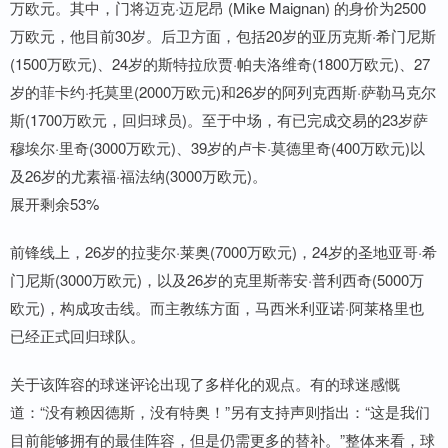
万欧元。其中，门将迈克·迈尼昂 (Mike Maignan) 的身价为2500
万欧元，他目前30岁。后卫方面，包括20岁的亚历克斯·希门尼斯
(1500万欧元)、24岁的斯特拉欣贾·帕夫洛维奇(1800万欧元)、27
岁的菲卡约·托莫里(2000万欧元)和26岁的阿列克西斯·萨勒马克尔
斯(1700万欧元，回归球员)。至于中场，有已完成交易的23岁萨
穆埃尔·里奇(3000万欧元)、39岁的卢卡·莫德里奇(400万欧元)以
及26岁的尤素福·福法纳(3000万欧元)。
展开剩余53%
前锋线上，26岁的拉斐尔·莱奥(7000万欧元)，24岁的圣地亚哥·希
门尼斯(3000万欧元)，以及26岁的克里斯蒂安·普利西奇(5000万
欧元)，构成攻击线。而主教练方面，马西米利亚诺·阿莱格里也
已经正式回归球队。
关于该阵容的球迷评论出现了多样化的观点。有的球迷感慨
道：“没有赖因德斯，没有特奥！”另有支持声则指出：“这是我们
目前能够拥有的最佳阵容，但是仍需更多的替补。”整体来看，球