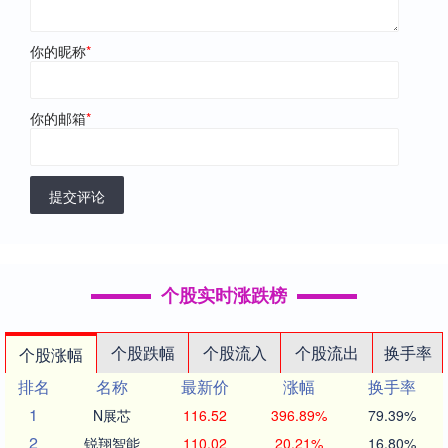
你的昵称
*
你的邮箱
*
提交评论
个股实时涨跌榜
个股跌幅
个股流入
个股流出
换手率
个股涨幅
排名
名称
最新价
涨幅
换手率
1
N展芯
116.52
396.89%
79.39%
2
锐翔智能
110.02
20.21%
16.80%