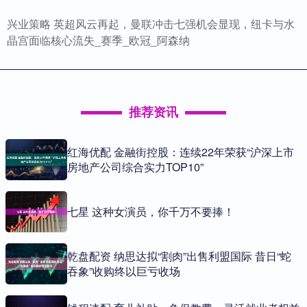
兴业策略 英超风云再起，曼联冲击七强机会显现，纽卡与水
晶宫面临核心流失_赛季_欧冠_阿森纳
推荐资讯
红海优配 金融街控股：连续22年荣获“沪深上市
房地产公司综合实力TOP10”
七星 这种女演员，你千万不要捧！
乾盘配资 纳思达拟“割肉”出售利盟国际 昔日“蛇
吞象”收购终以巨亏收场