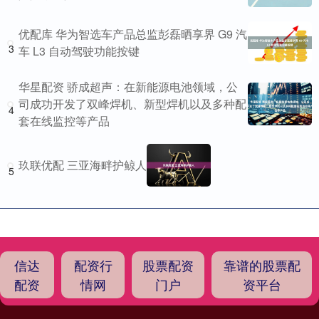
优配库 华为智选车产品总监彭磊晒享界 G9 汽
3
车 L3 自动驾驶功能按键
华星配资 骄成超声：在新能源电池领域，公
司成功开发了双峰焊机、新型焊机以及多种配
4
套在线监控等产品
玖联优配 三亚海畔护鲸人
5
信达
配资行
股票配资
靠谱的股票配
配资
情网
门户
资平台