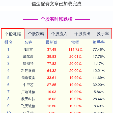
信达配资文章已加载完成
个股实时涨跌榜
个股跌幅
个股流入
个股流出
换手率
个股涨幅
排名
名称
最新价
涨幅
换手率
1
N津富
37.49
114.72%
77.46%
2
威尔高
39.83
20.01%
17.76%
3
锴威特
77.82
20.00%
1.17%
4
科翔股份
64.32
20.00%
12.21%
5
蜀道装备
33.61
19.99%
11.69%
6
中巨芯
27.85
19.99%
32.20%
7
广哈通信
19.03
19.99%
5.84%
8
欣天科技
18.02
19.97%
28.44%
9
飞天诚信
12.56
19.96%
8.49%
10
任子行
7.16
19.93%
31.42%