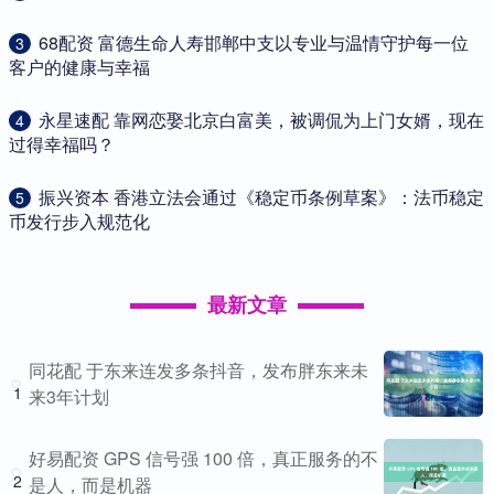
​68配资 富德生命人寿邯郸中支以专业与温情守护每一位
3
客户的健康与幸福
​永星速配 靠网恋娶北京白富美，被调侃为上门女婿，现在
4
过得幸福吗？
​振兴资本 香港立法会通过《稳定币条例草案》：法币稳定
5
币发行步入规范化
最新文章
同花配 于东来连发多条抖音，发布胖东来未
1
来3年计划
好易配资 GPS 信号强 100 倍，真正服务的不
2
是人，而是机器