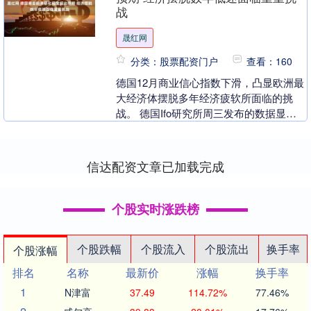
战
晟红网
分类：股票配资门户
查看：160
德国12月商业信心指数下滑，凸显欧洲最
大经济体摆脱多年经济疲软所面临的挑
战。 德国Ifo研究所周三发布的数据显
示，其预期指数从11月修正后的90.5降至
89.7....
信达配资文章已加载完成
个股实时涨跌榜
个股跌幅
个股流入
个股流出
换手率
个股涨幅
排名
名称
最新价
涨幅
换手率
1
N津富
37.49
114.72%
77.46%