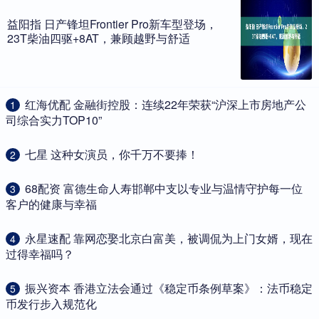
益阳指 日产锋坦Frontier Pro新车型登场，
23T柴油四驱+8AT，兼顾越野与舒适
​红海优配 金融街控股：连续22年荣获“沪深上市房地产公
1
司综合实力TOP10”
​七星 这种女演员，你千万不要捧！
2
​68配资 富德生命人寿邯郸中支以专业与温情守护每一位
3
客户的健康与幸福
​永星速配 靠网恋娶北京白富美，被调侃为上门女婿，现在
4
过得幸福吗？
​振兴资本 香港立法会通过《稳定币条例草案》：法币稳定
5
币发行步入规范化