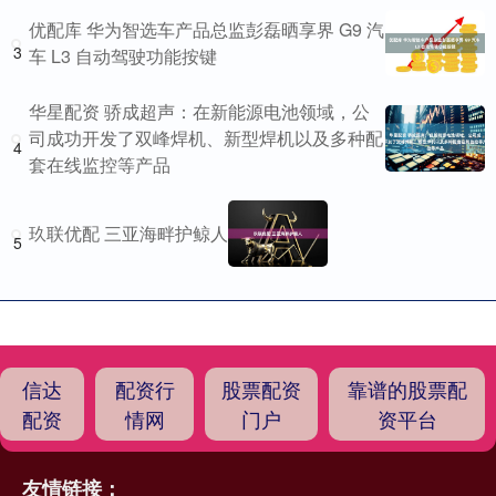
优配库 华为智选车产品总监彭磊晒享界 G9 汽
3
车 L3 自动驾驶功能按键
华星配资 骄成超声：在新能源电池领域，公
司成功开发了双峰焊机、新型焊机以及多种配
4
套在线监控等产品
玖联优配 三亚海畔护鲸人
5
信达
配资行
股票配资
靠谱的股票配
配资
情网
门户
资平台
友情链接：