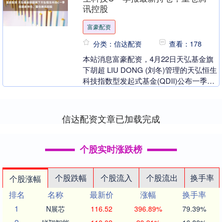
讯控股
富豪配资
分类：信达配资
查看：178
本站消息富豪配资，4月22日天弘基金旗
下胡超 LIU DONG (刘冬)管理的天弘恒生
科技指数型发起式基金(QDII)公布一季
报，近1年净值增长率49.8%。与....
信达配资文章已加载完成
个股实时涨跌榜
个股跌幅
个股流入
个股流出
换手率
个股涨幅
排名
名称
最新价
涨幅
换手率
1
N展芯
116.52
396.89%
79.39%