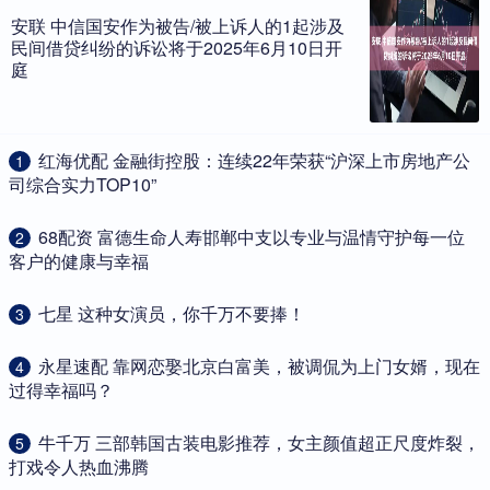
安联 中信国安作为被告/被上诉人的1起涉及
民间借贷纠纷的诉讼将于2025年6月10日开
庭
​红海优配 金融街控股：连续22年荣获“沪深上市房地产公
1
司综合实力TOP10”
​68配资 富德生命人寿邯郸中支以专业与温情守护每一位
2
客户的健康与幸福
​七星 这种女演员，你千万不要捧！
3
​永星速配 靠网恋娶北京白富美，被调侃为上门女婿，现在
4
过得幸福吗？
​牛千万 三部韩国古装电影推荐，女主颜值超正尺度炸裂，
5
打戏令人热血沸腾