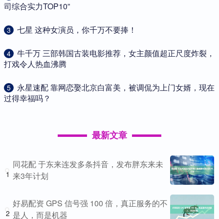
司综合实力TOP10”
​七星 这种女演员，你千万不要捧！
3
​牛千万 三部韩国古装电影推荐，女主颜值超正尺度炸裂，
4
打戏令人热血沸腾
​永星速配 靠网恋娶北京白富美，被调侃为上门女婿，现在
5
过得幸福吗？
最新文章
同花配 于东来连发多条抖音，发布胖东来未
1
来3年计划
好易配资 GPS 信号强 100 倍，真正服务的不
2
是人，而是机器