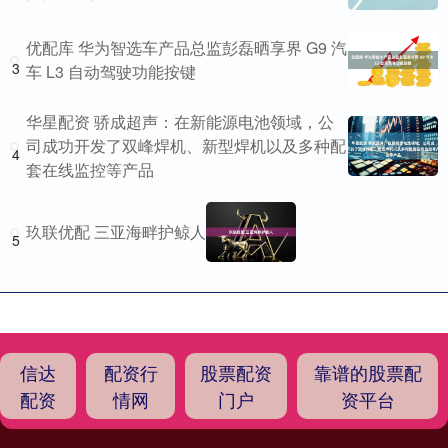
优配库 华为智选车产品总监彭磊晒享界 G9 汽
3
车 L3 自动驾驶功能按键
华星配资 骄成超声：在新能源电池领域，公
司成功开发了双峰焊机、新型焊机以及多种配
4
套在线监控等产品
玖联优配 三亚海畔护鲸人
5
信达
配资行
股票配资
靠谱的股票配
配资
情网
门户
资平台