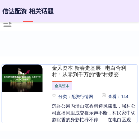
信达配资 相关话题
金风资本 新春走基层 | 电白合利
村：从零到千万的“香”村蝶变
金风资本
分类：配资行情网
查看：144
沉香公园内漫山沉香树迎风摇曳，强村公
司直播间里成交提示声不断，村民家中切
割沉香的身影忙碌不停……在电白区观珠
镇合利村，这座仅8.83平方公里的偏远山
村，每一处角....