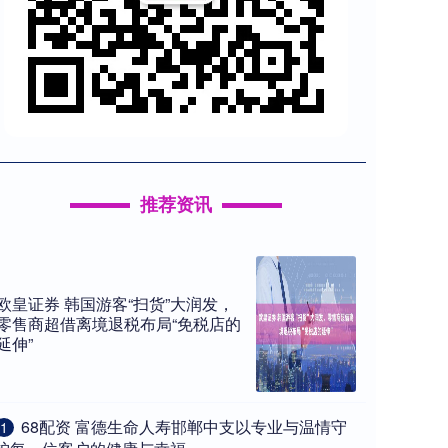
推荐资讯
欧皇证券 韩国游客“扫货”大润发，
零售商超借离境退税布局“免税店的
延伸”
​68配资 富德生命人寿邯郸中支以专业与温情守
1