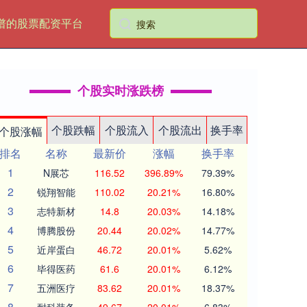
谱的股票配资平台
个股实时涨跌榜
个股跌幅
个股流入
个股流出
换手率
个股涨幅
排名
名称
最新价
涨幅
换手率
1
N展芯
116.52
396.89%
79.39%
2
锐翔智能
110.02
20.21%
16.80%
3
志特新材
14.8
20.03%
14.18%
4
博腾股份
20.44
20.02%
14.77%
5
近岸蛋白
46.72
20.01%
5.62%
6
毕得医药
61.6
20.01%
6.12%
7
五洲医疗
83.62
20.01%
18.37%
8