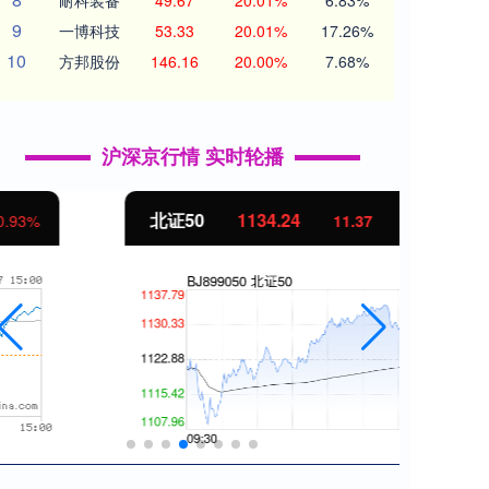
耐科装备
49.67
20.01%
6.83%
9
一博科技
53.33
20.01%
17.26%
10
方邦股份
146.16
20.00%
7.68%
沪深京行情 实时轮播
北证50
1134.24
创业
11.37
1.01%