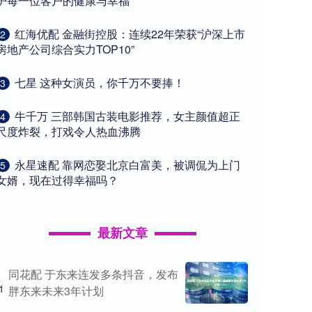
护每一位客户的健康与幸福
​红海优配 金融街控股：连续22年荣获“沪深上市
2
房地产公司综合实力TOP10”
​七星 这种女演员，你千万不要捧！
3
​牛千万 三部韩国古装电影推荐，女主颜值超正
4
尺度炸裂，打戏令人热血沸腾
​永星速配 靠网恋娶北京白富美，被调侃为上门
5
女婿，现在过得幸福吗？
最新文章
同花配 于东来连发多条抖音，发布
1
胖东来未来3年计划