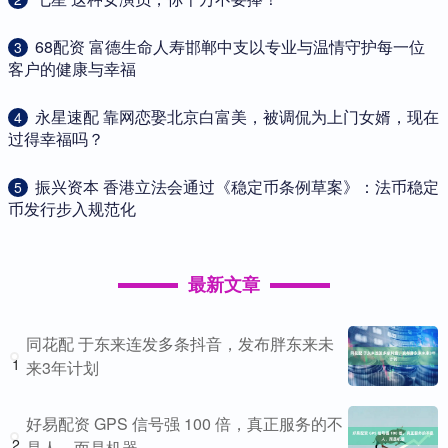
​68配资 富德生命人寿邯郸中支以专业与温情守护每一位
3
客户的健康与幸福
​永星速配 靠网恋娶北京白富美，被调侃为上门女婿，现在
4
过得幸福吗？
​振兴资本 香港立法会通过《稳定币条例草案》：法币稳定
5
币发行步入规范化
最新文章
同花配 于东来连发多条抖音，发布胖东来未
1
来3年计划
好易配资 GPS 信号强 100 倍，真正服务的不
2
是人，而是机器