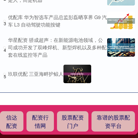
优配库 华为智选车产品总监彭磊晒享界 G9 汽
3
车 L3 自动驾驶功能按键
华星配资 骄成超声：在新能源电池领域，公
司成功开发了双峰焊机、新型焊机以及多种配
4
套在线监控等产品
玖联优配 三亚海畔护鲸人
5
信达
配资行
股票配资
靠谱的股票配
配资
情网
门户
资平台