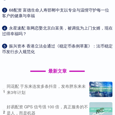
​68配资 富德生命人寿邯郸中支以专业与温情守护每一位
3
客户的健康与幸福
​永星速配 靠网恋娶北京白富美，被调侃为上门女婿，现在
4
过得幸福吗？
​振兴资本 香港立法会通过《稳定币条例草案》：法币稳定
5
币发行步入规范化
最新文章
同花配 于东来连发多条抖音，发布胖东来未
1
来3年计划
好易配资 GPS 信号强 100 倍，真正服务的不
2
是人，而是机器