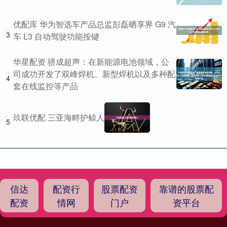
优配库 华为智选车产品总监彭磊晒享界 G9 汽
3
车 L3 自动驾驶功能按键
华星配资 骄成超声：在新能源电池领域，公
司成功开发了双峰焊机、新型焊机以及多种配
4
套在线监控等产品
玖联优配 三亚海畔护鲸人
5
信达
配资行
股票配资
靠谱的股票配
配资
情网
门户
资平台