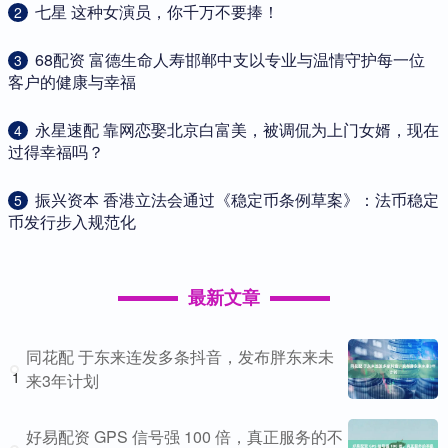
​七星 这种女演员，你千万不要捧！
2
​68配资 富德生命人寿邯郸中支以专业与温情守护每一位
3
客户的健康与幸福
​永星速配 靠网恋娶北京白富美，被调侃为上门女婿，现在
4
过得幸福吗？
​振兴资本 香港立法会通过《稳定币条例草案》：法币稳定
5
币发行步入规范化
最新文章
同花配 于东来连发多条抖音，发布胖东来未
1
来3年计划
好易配资 GPS 信号强 100 倍，真正服务的不