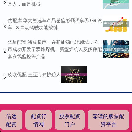
2
是人，而是机器
优配库 华为智选车产品总监彭磊晒享界 G9 汽
3
车 L3 自动驾驶功能按键
华星配资 骄成超声：在新能源电池领域，公
司成功开发了双峰焊机、新型焊机以及多种配
4
套在线监控等产品
玖联优配 三亚海畔护鲸人
5
信达
配资行
股票配资
靠谱的股票配
配资
情网
门户
资平台