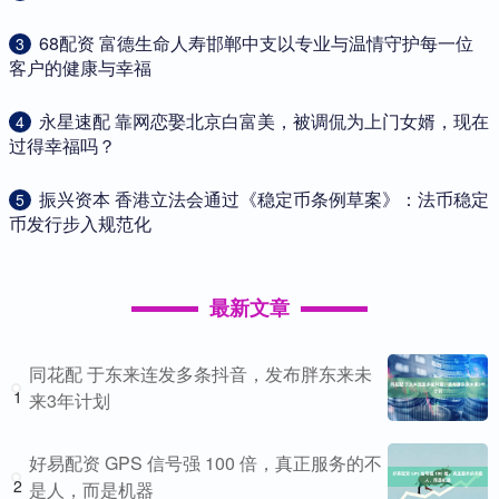
​68配资 富德生命人寿邯郸中支以专业与温情守护每一位
3
客户的健康与幸福
​永星速配 靠网恋娶北京白富美，被调侃为上门女婿，现在
4
过得幸福吗？
​振兴资本 香港立法会通过《稳定币条例草案》：法币稳定
5
币发行步入规范化
最新文章
同花配 于东来连发多条抖音，发布胖东来未
1
来3年计划
好易配资 GPS 信号强 100 倍，真正服务的不
2
是人，而是机器