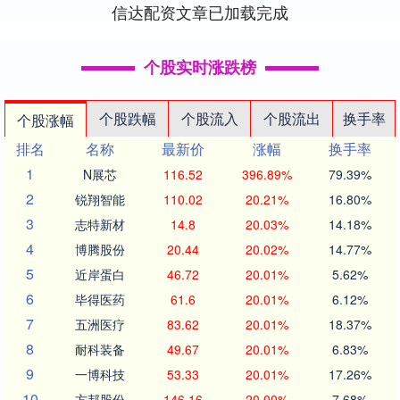
信达配资文章已加载完成
个股实时涨跌榜
个股跌幅
个股流入
个股流出
换手率
个股涨幅
排名
名称
最新价
涨幅
换手率
1
N展芯
116.52
396.89%
79.39%
2
锐翔智能
110.02
20.21%
16.80%
3
志特新材
14.8
20.03%
14.18%
4
博腾股份
20.44
20.02%
14.77%
5
近岸蛋白
46.72
20.01%
5.62%
6
毕得医药
61.6
20.01%
6.12%
7
五洲医疗
83.62
20.01%
18.37%
8
耐科装备
49.67
20.01%
6.83%
9
一博科技
53.33
20.01%
17.26%
10
方邦股份
146.16
20.00%
7.68%