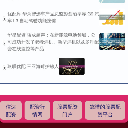
优配库 华为智选车产品总监彭磊晒享界 G9 汽
3
车 L3 自动驾驶功能按键
华星配资 骄成超声：在新能源电池领域，公
司成功开发了双峰焊机、新型焊机以及多种配
4
套在线监控等产品
玖联优配 三亚海畔护鲸人
5
信达
配资行
股票配资
靠谱的股票配
配资
情网
门户
资平台