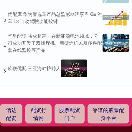
优配库 华为智选车产品总监彭磊晒享界 G9 汽
3
车 L3 自动驾驶功能按键
华星配资 骄成超声：在新能源电池领域，公
司成功开发了双峰焊机、新型焊机以及多种配
4
套在线监控等产品
玖联优配 三亚海畔护鲸人
5
信达
配资行
股票配资
靠谱的股票配
配资
情网
门户
资平台