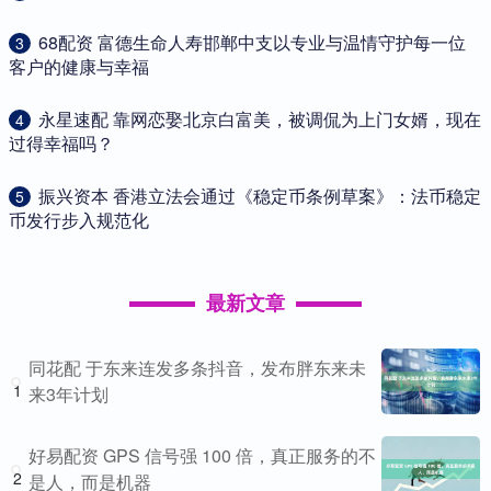
​68配资 富德生命人寿邯郸中支以专业与温情守护每一位
3
客户的健康与幸福
​永星速配 靠网恋娶北京白富美，被调侃为上门女婿，现在
4
过得幸福吗？
​振兴资本 香港立法会通过《稳定币条例草案》：法币稳定
5
币发行步入规范化
最新文章
同花配 于东来连发多条抖音，发布胖东来未
1
来3年计划
好易配资 GPS 信号强 100 倍，真正服务的不
2
是人，而是机器