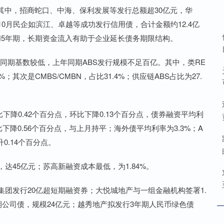
其中，招商蛇口、中海、保利发展等发行总额超30亿元，华
0月民企如滨江、卓越等成功发行信用债，合计金额约12.4亿
和5年期，长期资金流入有助于企业延长债务期限结构。
上年同期基数较低，上年同期ABS发行规模不足百亿。其中，类RE
；其次是CMBS/CMBN，占比31.4%；供应链ABS占比为27.
比下降0.42个百分点，环比下降0.13个百分点，债券融资平均利
下降0.56个百分点，与上月持平；海外债平均利率为3.3%；A
升0.14个百分点。
达45亿元；苏高新融资成本最低，为1.84%。
集团发行20亿超短期融资券；大悦城地产与一组金融机构签署1.
期公司债，规模24亿元；越秀地产拟发行3年期人民币绿色债