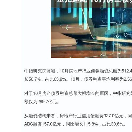
深证成指
14295.08
6
0.49%
184.96
1.
中指研究院监测，10月房地产行业债券融资总额为512.4
长50.7%，占比63.8%。10月，债券融资平均利率为2.
对于10月房企债券融资总额大幅增长的原因，中指研
额仅为289.7亿元。
从融资结构来看，房地产行业信用债融资327.0亿元，同比增
ABS融资157.0亿元，同比增长115.8%，占比30.6%。