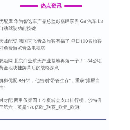
热点资讯
优配库 华为智选车产品总监彭磊晒享界 G9 汽车 L3
自动驾驶功能按键
天诚配资 韩国直飞青岛旅客有福了 每日100名旅客
可免费游览青岛电视塔
双融网 北京商业航天产业基地再落一子！1.34公顷
黄金地块挂牌背后的战略深意
凯狮优配 8分钟，他告别“带管生存”，重获“排尿自
由”
对对配 西甲仅第四！今夏转会支出排行榜，沙特升
至第六，英超176亿欧_联赛_欧元_欧冠