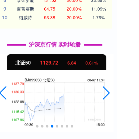
泰金新能
131.52
20.00%
22.89%
9
百普赛斯
64.75
20.00%
11.09%
10
锴威特
93.38
20.00%
1.76%
沪深京行情 实时轮播
北证50
1129.72
创业
6.84
0.61%