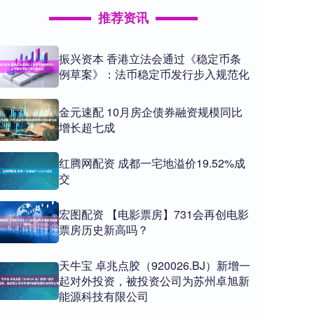
推荐资讯
振兴资本 香港立法会通过《稳定币条
例草案》：法币稳定币发行步入规范化
金元速配 10月房企债券融资规模同比
增长超七成
红腾网配资 成都一宅地溢价19.52%成
交
宏图配资 【电影票房】731会再创电影
票房历史新高吗？
天牛宝 卓兆点胶（920026.BJ）新增一
起对外投资，被投资公司为苏州卓旭新
能源科技有限公司