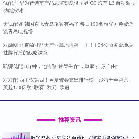
优配库 华为智选车产品总监彭磊晒享界 G9 汽车 L3 自动驾驶
功能按键
天诚配资 韩国直飞青岛旅客有福了 每日100名旅客可免费游
览青岛电视塔
双融网 北京商业航天产业基地再落一子！1.34公顷黄金地块
挂牌背后的战略深意
凯狮优配 8分钟，他告别“带管生存”，重获“排尿自由”
对对配 西甲仅第四！今夏转会支出排行榜，沙特升至第六，
英超176亿欧_联赛_欧元_欧冠
推荐资讯
振兴资本 香港立法会通过《稳定币条例草案》：