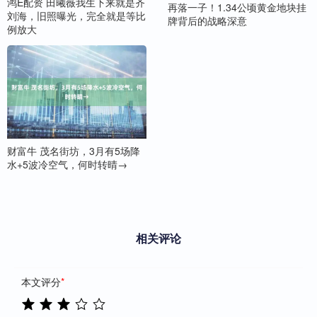
鸿E配资 田曦薇我生下来就是齐
再落一子！1.34公顷黄金地块挂
刘海，旧照曝光，完全就是等比
牌背后的战略深意
例放大
财富牛 茂名街坊，3月有5场降
水+5波冷空气，何时转晴→
相关评论
本文评分
*