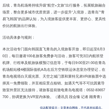
后续，青岛机场将持续升级“航空+文旅”出行服务，拓展航旅融合
场景，整合更多城市优质资源，进一步提升“入境游，选青岛”“青
易飞韩国”的品牌认知，为入境旅客提供更丰富、更舒心、更具性
价比的航旅出行体验。
活动具体参与规则：
本次活动专门面向韩国直飞青岛的入境旅客开放，即日起至6月3
0日，每日邀请100名旅客免费参与活动，旅客可凭3日内航班登
机牌、行程单及航旅纵横预订信息等，于每日9:00至21:00在青岛
机场航站楼4楼国际值机A岛右后方空铁联运休息室办理登记，在
青岛电视塔白天观光票、天空之城门票和莱特兄弟VR体验票中选
择其一免费领取，并至相应景点核销。如遇天气等不可抗因素导
致室外景区无法接待，请旅客提前致电青岛电视塔：0532-83657
700，协调更换为VR室内体验。（通讯员 段会臻 记者 顾青青）
信达配资提示：文章来自网络，不代表本站观点。