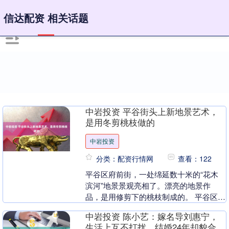
信达配资 相关话题
中岩投资 平谷街头上新地景艺术，
是用冬剪桃枝做的
中岩投资
分类：配资行情网
查看：122
平谷区府前街，一处绵延数十米的“花木
滨河”地景景观亮相了。漂亮的地景作
品，是用修剪下的桃枝制成的。 平谷区府
前街的地景艺术作品。滨河街道供图 街道
中岩投资 陈小艺：嫁名导刘惠宁，
的园艺师黄晋涛....
生活上互不打扰，结婚24年却貌合