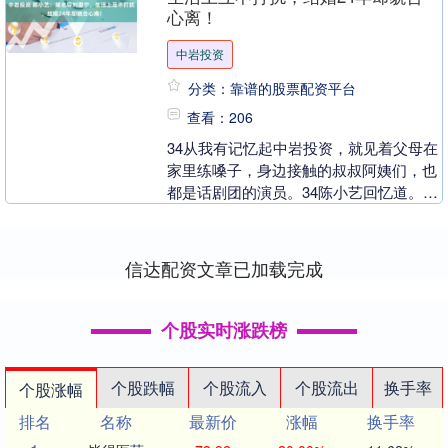
心离！
中岩投资
分类：靠谱的股票配资平台
查看：206
34从我有记忆起中岩投资，就见着父母在
家里练嗓子，身边接触的叔叔阿姨们，也
都是话剧团的演员。34陈小艺回忆道。父
母常常带着她去乡下演出，一头挑着表演
用的行头，另....
信达配资文章已加载完成
个股实时涨跌榜
个股跌幅
个股流入
个股流出
换手率
个股涨幅
排名
名称
最新价
涨幅
换手率