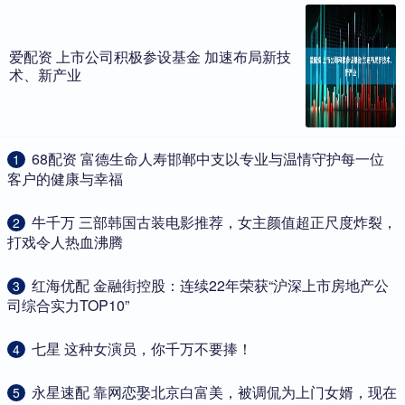
爱配资 上市公司积极参设基金 加速布局新技
术、新产业
​68配资 富德生命人寿邯郸中支以专业与温情守护每一位
1
客户的健康与幸福
​牛千万 三部韩国古装电影推荐，女主颜值超正尺度炸裂，
2
打戏令人热血沸腾
​红海优配 金融街控股：连续22年荣获“沪深上市房地产公
3
司综合实力TOP10”
​七星 这种女演员，你千万不要捧！
4
​永星速配 靠网恋娶北京白富美，被调侃为上门女婿，现在
5