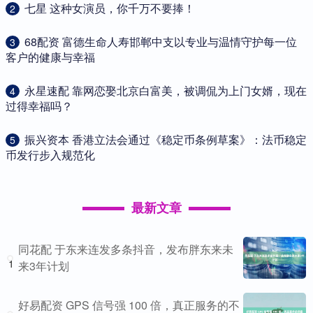
​七星 这种女演员，你千万不要捧！
2
​68配资 富德生命人寿邯郸中支以专业与温情守护每一位
3
客户的健康与幸福
​永星速配 靠网恋娶北京白富美，被调侃为上门女婿，现在
4
过得幸福吗？
​振兴资本 香港立法会通过《稳定币条例草案》：法币稳定
5
币发行步入规范化
最新文章
同花配 于东来连发多条抖音，发布胖东来未
1
来3年计划
好易配资 GPS 信号强 100 倍，真正服务的不