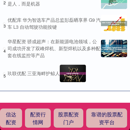
2
是人，而是机器
优配库 华为智选车产品总监彭磊晒享界 G9 汽
3
车 L3 自动驾驶功能按键
华星配资 骄成超声：在新能源电池领域，公
司成功开发了双峰焊机、新型焊机以及多种配
4
套在线监控等产品
玖联优配 三亚海畔护鲸人
5
信达
配资行
股票配资
靠谱的股票配
配资
情网
门户
资平台