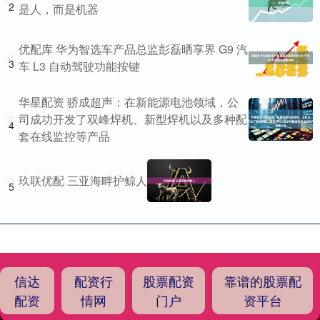
2
是人，而是机器
优配库 华为智选车产品总监彭磊晒享界 G9 汽
3
车 L3 自动驾驶功能按键
华星配资 骄成超声：在新能源电池领域，公
司成功开发了双峰焊机、新型焊机以及多种配
4
套在线监控等产品
玖联优配 三亚海畔护鲸人
5
信达
配资行
股票配资
靠谱的股票配
配资
情网
门户
资平台