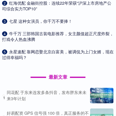
​红海优配 金融街控股：连续22年荣获“沪深上市房地产公
2
司综合实力TOP10”
​七星 这种女演员，你千万不要捧！
3
​牛千万 三部韩国古装电影推荐，女主颜值超正尺度炸裂，
4
打戏令人热血沸腾
​永星速配 靠网恋娶北京白富美，被调侃为上门女婿，现在
5
过得幸福吗？
最新文章
同花配 于东来连发多条抖音，发布胖东来未
1
来3年计划
好易配资 GPS 信号强 100 倍，真正服务的不