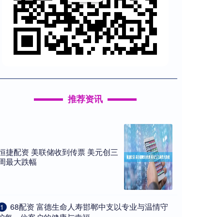
推荐资讯
恒捷配资 美联储收到传票 美元创三
周最大跌幅
​68配资 富德生命人寿邯郸中支以专业与温情守
1