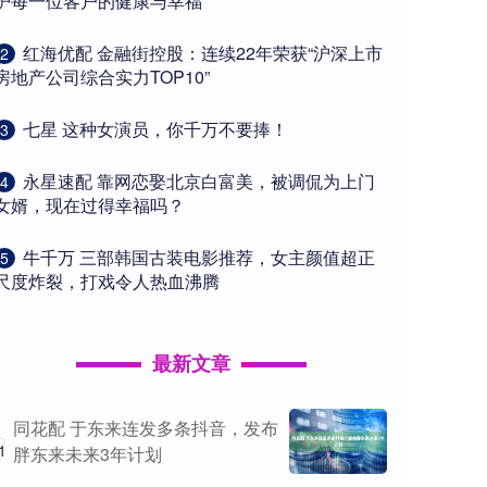
护每一位客户的健康与幸福
​红海优配 金融街控股：连续22年荣获“沪深上市
2
房地产公司综合实力TOP10”
​七星 这种女演员，你千万不要捧！
3
​永星速配 靠网恋娶北京白富美，被调侃为上门
4
女婿，现在过得幸福吗？
​牛千万 三部韩国古装电影推荐，女主颜值超正
5
尺度炸裂，打戏令人热血沸腾
最新文章
同花配 于东来连发多条抖音，发布
1
胖东来未来3年计划