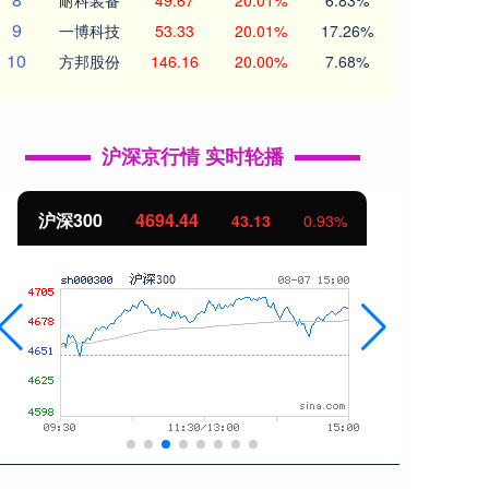
耐科装备
49.67
20.01%
6.83%
9
一博科技
53.33
20.01%
17.26%
10
方邦股份
146.16
20.00%
7.68%
沪深京行情 实时轮播
北证50
1134.24
创业
11.37
1.01%