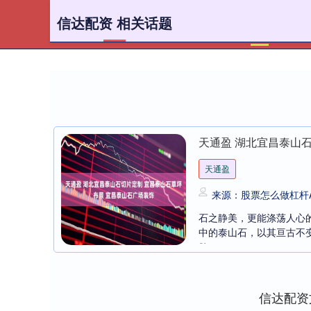
信达配资 相关话题
首页
天通盈 湖北宜昌泰山
天通盈
来源：股票怎么做杠杆A
石之静美，更能涤荡人心
中的泰山石，以其亘古不
欲....
信达配资