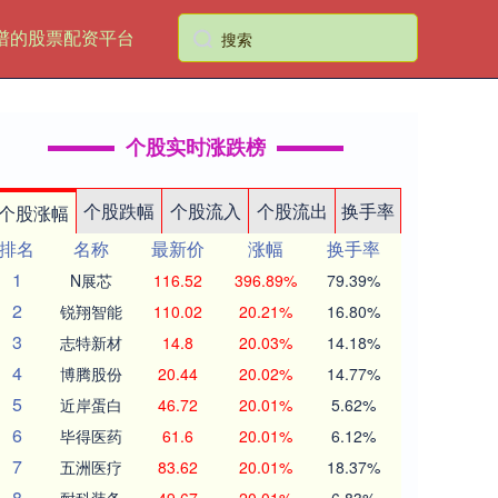
谱的股票配资平台
个股实时涨跌榜
个股跌幅
个股流入
个股流出
换手率
个股涨幅
排名
名称
最新价
涨幅
换手率
1
N展芯
116.52
396.89%
79.39%
2
锐翔智能
110.02
20.21%
16.80%
3
志特新材
14.8
20.03%
14.18%
4
博腾股份
20.44
20.02%
14.77%
5
近岸蛋白
46.72
20.01%
5.62%
6
毕得医药
61.6
20.01%
6.12%
7
五洲医疗
83.62
20.01%
18.37%
8