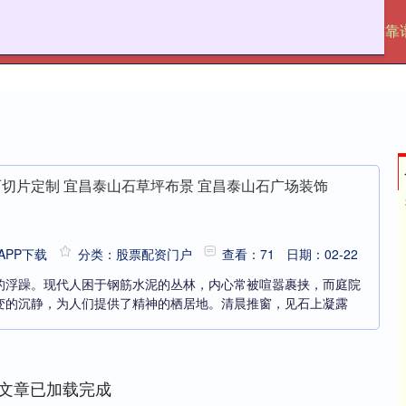
信达配资
配资行情网
股票配资门户
靠
石切片定制 宜昌泰山石草坪布景 宜昌泰山石广场装饰
PP下载
分类：股票配资门户
查看：71
日期：02-22
的浮躁。现代人困于钢筋水泥的丛林，内心常被喧嚣裹挟，而庭院
变的沉静，为人们提供了精神的栖居地。清晨推窗，见石上凝露
文章已加载完成