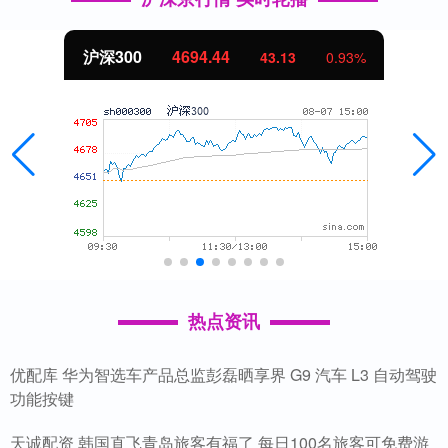
北证50
1134.24
0.93%
11.37
1
热点资讯
优配库 华为智选车产品总监彭磊晒享界 G9 汽车 L3 自动驾驶
功能按键
天诚配资 韩国直飞青岛旅客有福了 每日100名旅客可免费游