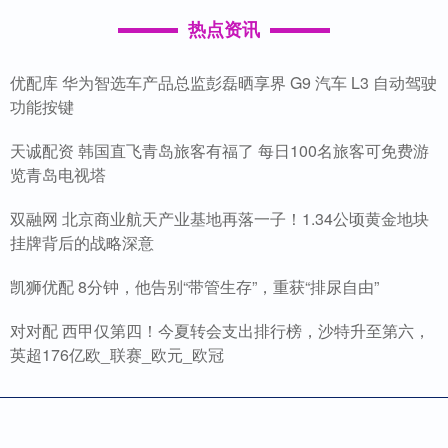
热点资讯
优配库 华为智选车产品总监彭磊晒享界 G9 汽车 L3 自动驾驶
功能按键
天诚配资 韩国直飞青岛旅客有福了 每日100名旅客可免费游
览青岛电视塔
双融网 北京商业航天产业基地再落一子！1.34公顷黄金地块
挂牌背后的战略深意
凯狮优配 8分钟，他告别“带管生存”，重获“排尿自由”
对对配 西甲仅第四！今夏转会支出排行榜，沙特升至第六，
英超176亿欧_联赛_欧元_欧冠